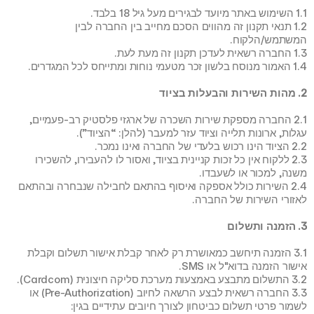
1.1 השימוש באתר מיועד לבגירים מעל גיל 18 בלבד.
1.2 תנאי תקנון זה מהווים הסכם מחייב בין החברה לבין 
המשתמש/הלקוח.
1.3 החברה רשאית לעדכן תקנון זה מעת לעת.
1.4 האמור מנוסח בלשון זכר מטעמי נוחות ומתייחס לכל המגדרים.
2. מהות השירות והבעלות בציוד
2.1 החברה מספקת שירות השכרה של ארגזי פלסטיק רב-פעמיים, 
עגלות, ארונות תלייה וציוד עזר למעבר (להלן: “הציוד”).
2.2 הציוד הינו רכוש בלעדי של החברה ואינו נמכר.
2.3 ללקוח אין כל זכות קניינית בציוד, ואסור לו להעבירו, להשכירו 
משנה, למכור או לשעבדו.
2.4 השירות כולל אספקה ואיסוף בהתאם לחבילה שנבחרה ובהתאם 
לאזורי השירות של החברה.
3. הזמנה ותשלום
3.1 הזמנה תיחשב כמאושרת רק לאחר קבלת אישור תשלום וקבלת 
אישור הזמנה בדוא"ל או SMS.
3.2 התשלום מתבצע באמצעות מערכת סליקה חיצונית (Cardcom).
3.3 החברה רשאית לבצע הרשאה לחיוב (Pre-Authorization) או 
לשמור פרטי תשלום כביטחון לצורך חיובים עתידיים בגין: