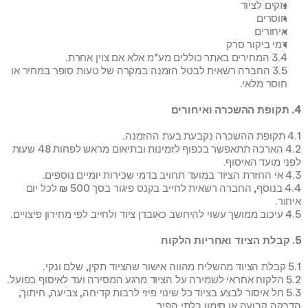
נזקים לציוד
חוסרים
איחורים
דמי ביקור סרק
3.4 המחירים באתר כוללים מע"מ אלא אם צוין אחרת.
3.5 החברה רשאית לבטל הזמנה במקרה של טעות סופר במחיר או 
חוסר מלאי.
4. תקופת ההשכרה ואיחורים
4.1 תקופת ההשכרה נקבעת בעת ההזמנה.
4.2 הארכה תתאפשר בכפוף לזמינות ובתיאום מראש לפחות 48 שעות 
לפני מועד האיסוף.
4.3 אי החזרת הציוד במועד תחויב בדמי שכירות יומיים נוספים.
4.4 בנוסף, החברה רשאית לחייב בקנס פיגור בסך 500 ₪ לכל יום 
איחור.
4.5 עיכוב ממושך עשוי להיחשב כאובדן ציוד ולחייב לפי מחירון פיצויים.
5. קבלת הציוד ואחריות הלקוח
5.1 קבלת הציוד מהשליח מהווה אישור שהציוד תקין, שלם ונקי.
5.2 הלקוח אחראי לשמירה על הציוד מרגע המסירה ועד לאיסוף בפועל.
5.3 חל איסור לבצע בציוד כל שינוי פיזי לרבות קדיחה, צביעה, חיתוך, 
הדבקה קבועה או סימון בלתי הפיך.